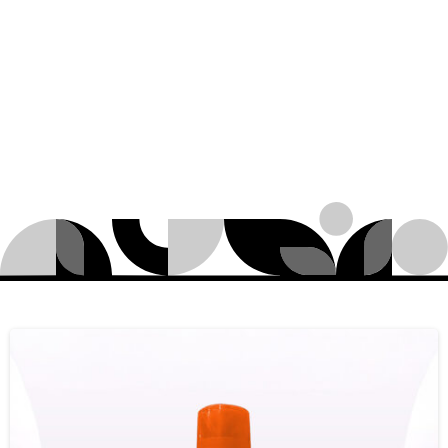
Targets:
कपास
में
सफ़ेद
मक्खी
घर