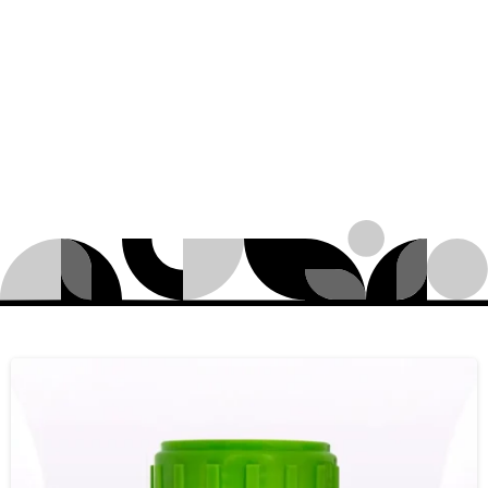
Targets:
गेहूं-फलारिस
माइनर
घर