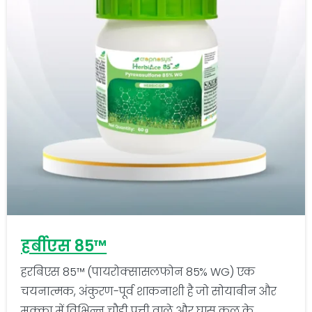
-
0
हर्बीएस 85™
हरबिएस 85™ (पायरोक्सासलफोन 85% WG) एक
चयनात्मक, अंकुरण-पूर्व शाकनाशी है जो सोयाबीन और
मक्का में विभिन्न चौड़ी पत्ती वाले और घास कुल के